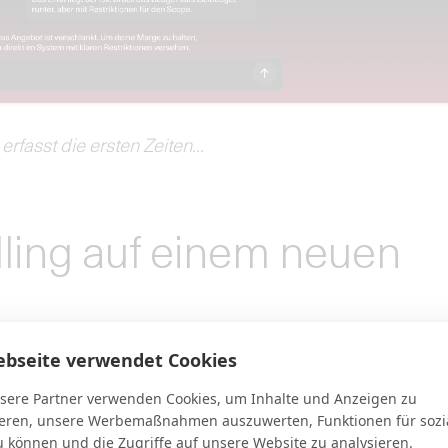
rfasst die ersten Zeiten...
lling auf einem neuen
ebseite verwendet Cookies
ierten Services erfasst?
sere Partner verwenden Cookies, um Inhalte und Anzeigen zu
eichungen sofort. Der
Service Burndown
zeigt
ieren, unsere Werbemaßnahmen auszuwerten, Funktionen für sozi
it der erfassten Zeit eigentlich hättest
u können und die Zugriffe auf unsere Website zu analysieren.