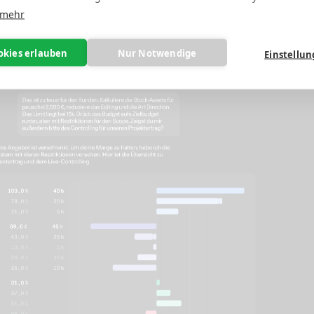
 mehr
, bevor die Marge implodiert.
okies erlauben
Nur Notwendige
Einstellu