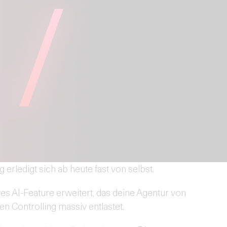
ng erledigt sich ab heute fast von selbst.
es AI-Feature erweitert, das deine Agentur von
en Controlling massiv entlastet.