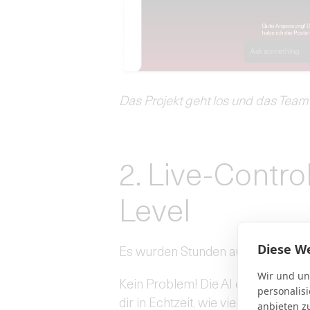
Das Projekt geht los und das Team e
2. Live-Contro
Level
Diese W
Es wurden Stunden auf nicht kalkul
Wir und un
Kein Problem! Die AI erkennt Abw
personalis
dir in Echtzeit, wie viel Umsatz du m
anbieten z