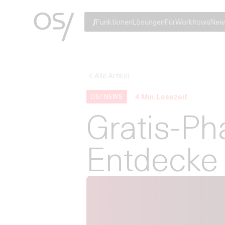
Funktionen
Lösungen
Für
Workflows
New
Alle Artikel
4
Min. Lesezeit
OS/ NEWS
Gratis-Pha
Entdecke 