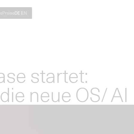
s
Preise
DE
EN
se startet:
die neue OS/ AI