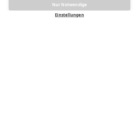
Nur Notwendige
Einstellungen
Verbessere Deine Entscheidungsfindung
durch präzise Arbeitskosten. Erhalte
Einblicke in Deine Margen pro Tagessatz
und vergleiche Deine Arbeitskosten intern
sowie branchenweit.