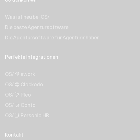
Was ist neu bei OS/
Die beste Agentursoftware
Die Agentursoftware für Agenturinhaber
Perfekte Integrationen
OS/ 💜 awork
OS/ 🔵 Clockodo
OS/ 🚀 Pleo
OS/ 🤝 Qonto
OS/ 🙌 Personio HR
Kontakt