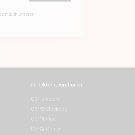
dest du in unserer
Perfekte Integrationen
OS/ 💜 awork
OS/ 🔵 Clockodo
OS/ 🚀 Pleo
OS/ 🤝 Qonto