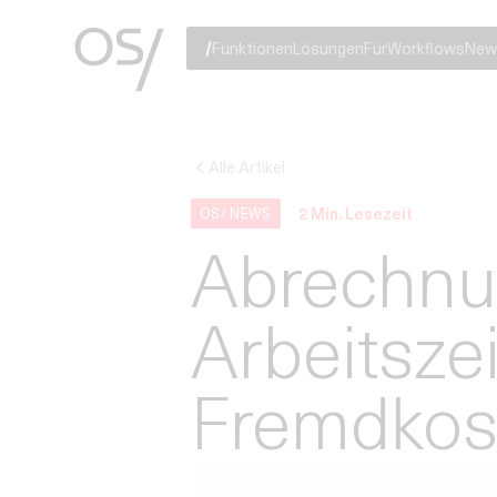
Funktionen
Lösungen
Für
Workflows
New
Alle Artikel
2
Min. Lesezeit
OS/ NEWS
Abrechnu
Arbeitsze
Fremdkos