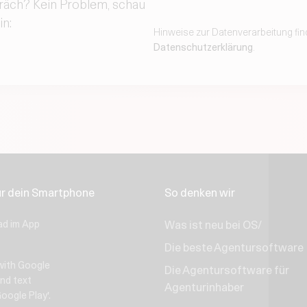
räch? Kein Problem, schau
in:
Hinweise zur Datenverarbeitung fin
Datenschutzerklärung
.
ür dein Smartphone
So denken wir
Was ist neu bei OS/
Die beste Agentursoftware
Die Agentursoftware für
Agenturinhaber