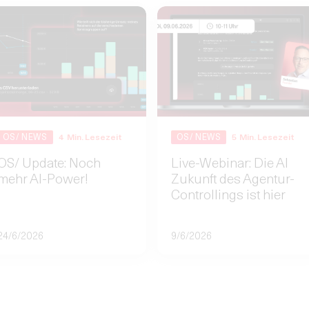
OS/ NEWS
4
Min. Lesezeit
OS/ NEWS
5
Min. Lesezeit
OS/ Update: Noch
Live-Webinar: Die AI
mehr AI-Power!
Zukunft des Agentur-
Controllings ist hier
24/6/2026
9/6/2026