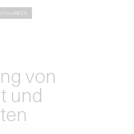
s
Preise
DE
EN
ng von
it und
ten