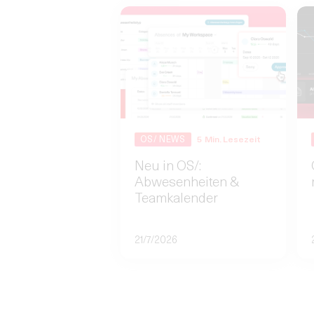
OS/ NEWS
5
Min. Lesezeit
Neu in OS/:
Abwesenheiten &
Teamkalender
21/7/2026