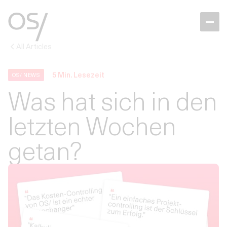
All Articles
5
Min. Lesezeit
OS/ NEWS
Was hat sich in den
letzten Wochen
getan?