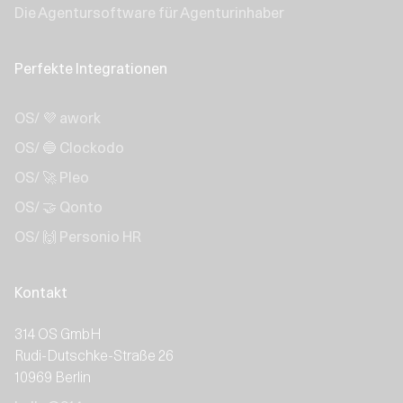
Die Agentursoftware für Agenturinhaber
Perfekte Integrationen
OS/ 💜 awork
OS/ 🔵 Clockodo
OS/ 🚀 Pleo
OS/ 🤝 Qonto
OS/ 🙌 Personio HR
Kontakt
314 OS GmbH
Rudi-Dutschke-Straße 26
10969 Berlin