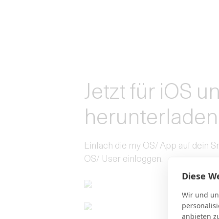
Jetzt für iOS 
herunterladen
Einfach die my OS/ App auf dein 
OS/ User einloggen.
Diese W
Wir und un
personalis
anbieten z