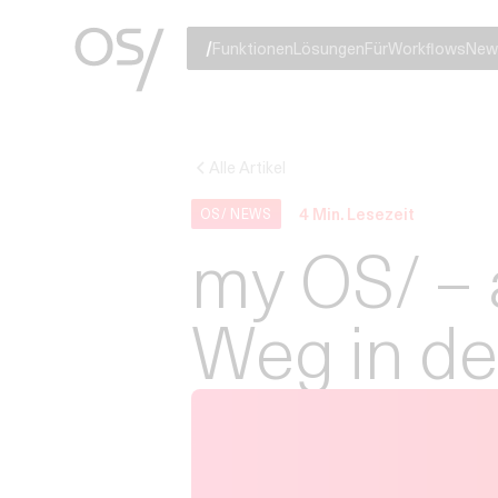
Funktionen
Lösungen
Für
Workflows
New
Alle Artikel
4
Min. Lesezeit
OS/ NEWS
my OS/ –
Weg in de