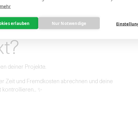
noch schnell am Flughafen dein neues
 mehr
okies erlauben
Nur Notwendige
Einstellu
xt?
en deiner Projekte.
er Zeit und Fremdkosten abrechnen und deine
kontrollieren... ✨