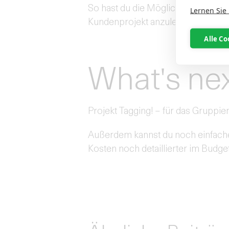
So hast du die Möglichkeit, auch 
Lernen Sie
Kundenprojekt anzulegen.
Alle Co
What's ne
Projekt Tagging! – für das Gruppier
Außerdem kannst du noch einfach
Kosten noch detaillierter im Budget 