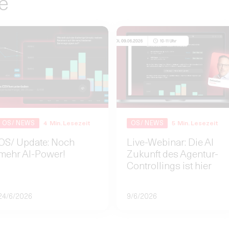
e
OS/ NEWS
4
Min. Lesezeit
OS/ NEWS
5
Min. Lesezeit
OS/ Update: Noch
Live-Webinar: Die AI
mehr AI-Power!
Zukunft des Agentur-
Controllings ist hier
24/6/2026
9/6/2026