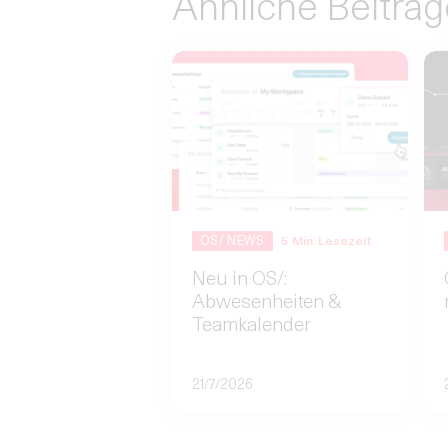
Ähnliche Beiträg
OS/ NEWS
5
Min. Lesezeit
Neu in OS/:
Abwesenheiten &
Teamkalender
21/7/2026