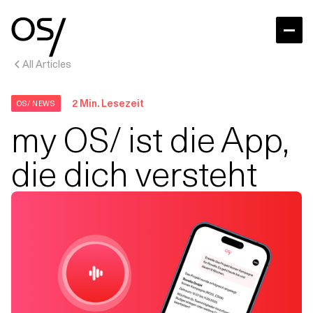
All Articles
2
Min. Lesezeit
OS/ NEWS
my OS/ ist die App,
die dich versteht