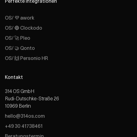
Perfekte Integrationen
OS/ 💜 awork
OS/ 🔵 Clockodo
OS/ 🚀 Pleo
OS/ 🤝 Qonto
OS/ 🙌 Personio HR
Kontakt
314 OS GmbH
Rudi-Dutschke-Straße 26
10969 Berlin
hello@314os.com
+49 30 41738461
Beratungstermin