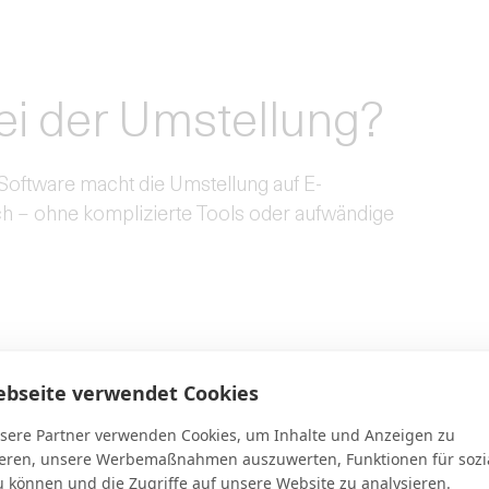
bei der Umstellung?
Software macht die Umstellung auf E-
h – ohne komplizierte Tools oder aufwändige
ebseite verwendet Cookies
nd versenden
n Format (ZUGFeRD).
sere Partner verwenden Cookies, um Inhalte und Anzeigen zu
ieren, unsere Werbemaßnahmen auszuwerten, Funktionen für sozi
u können und die Zugriffe auf unsere Website zu analysieren.
rarbeiten