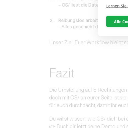
– OS/ liest die Daten automatisch
Lernen Sie
Reibungslos arbeiten, ohne zusä
Alle Co
– Alles geschieht direkt in deiner
Unser Ziel: Euer Workflow bleibt s
Fazit
Die Umstellung auf E-Rechnungen 
doch mit OS/ an eurer Seite ist sie
für euch durchdacht, damit ihr euc
Du willst wissen, wie OS/ dich bei
👉 Buch dir jetzt deine Demo und s