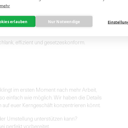
 aus und integriert sie in eure Finanzprozesse.
 mehr
tzliche Software
okies erlauben
Nur Notwendige
Einstellu
 OS/ Oberfläche.
chlank, effizient und gesetzeskonform.
klingt im ersten Moment nach mehr Arbeit,
 so einfach wie möglich. Wir haben die Details
h auf euer Kerngeschäft konzentrieren könnt.
 der Umstellung unterstützen kann?
ei perfekt vorbereitet.