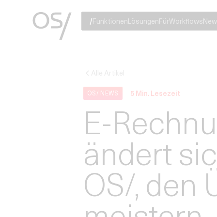
Funktionen
Lösungen
Für
Workflows
New
Alle Artikel
5
Min. Lesezeit
OS/ NEWS
E-Rechnu
ändert sic
OS/, den 
meistern