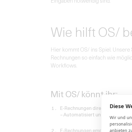
Eingaben notwendig sind.
Wie hilft OS/ 
Hier kommt OS/ ins Spiel. Unsere 
Rechnungen so einfach wie möglic
Workflows.
Mit OS/ könnt ihr:
Diese W
E-Rechnungen direkt erstellen u
– Automatisiert und im richtige
Wir und un
personalis
anbieten z
E-Rechnungen empfangen und ve