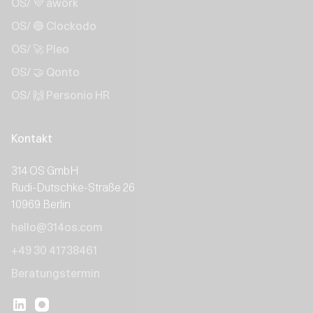
OS/ 💜 awork
OS/ 🔵 Clockodo
OS/ 🚀 Pleo
OS/ 🤝 Qonto
OS/ 🙌 Personio HR
Kontakt
314 OS GmbH
Rudi-Dutschke-Straße 26
10969 Berlin
hello@314os.com
+49 30 41738461
Beratungstermin